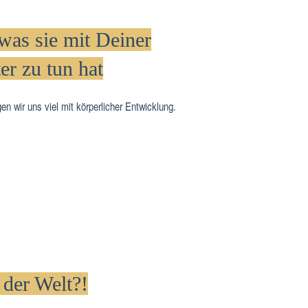
as sie mit Deiner
er zu tun hat
n wir uns viel mit körperlicher Entwicklung.
 der Welt?!