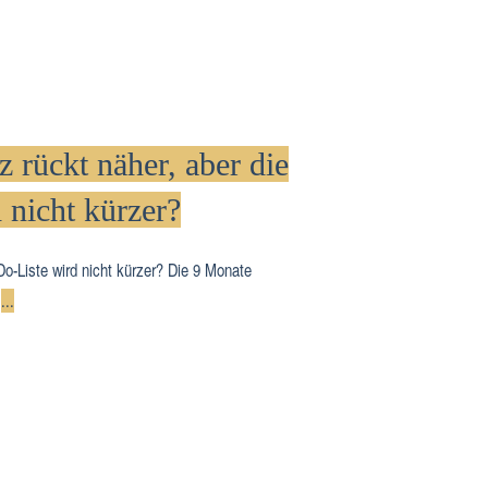
 rückt näher, aber die
 nicht kürzer?
Do-Liste wird nicht kürzer? Die 9 Monate
t
...